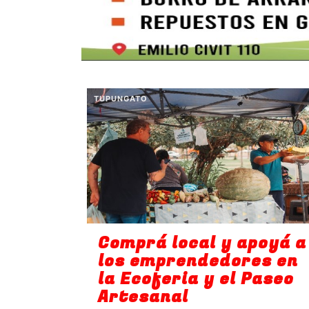
TUPUNGATO
Comprá local y apoyá a
los emprendedores en
la Ecoferia y el Paseo
Artesanal