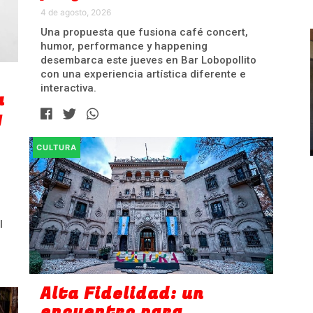
4 de agosto, 2026
Una propuesta que fusiona café concert,
humor, performance y happening
desembarca este jueves en Bar Lobopollito
con una experiencia artística diferente e
interactiva.
a
y
CULTURA
l
Alta Fidelidad: un
encuentro para