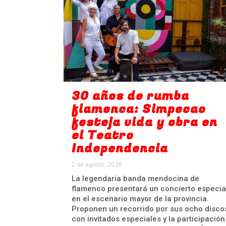
30 años de rumba
flamenca: Simpecao
festeja vida y obra en
el Teatro
Independencia
2 de agosto, 2026
La legendaria banda mendocina de
flamenco presentará un concierto especia
en el escenario mayor de la provincia.
Proponen un recorrido por sus ocho disco
con invitados especiales y la participación