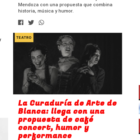
Mendoza con una propuesta que combina
historia, música y humor.
TEATRO
r
La Curaduría de Arte de
Blanca: llega con una
propuesta de café
concert, humor y
performance