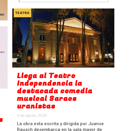
TEATRO
Llega al Teatro
Independencia la
destacada comedia
musical Saraos
uranistas
4 de agosto, 2026
s
La obra esta escrita y dirigida por Juanse
Rausch desembarca en la sala mayor de