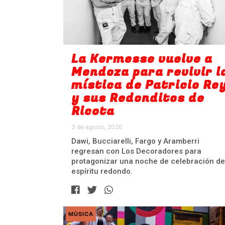
La Kermesse vuelve a
Mendoza para revivir l
mística de Patricio Re
y sus Redonditos de
Ricota
3 de agosto, 2026
Dawi, Bucciarelli, Fargo y Aramberri
regresan con Los Decoradores para
protagonizar una noche de celebración de
espíritu redondo.
MÙSICA