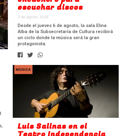
escuchar discos
3 de agosto, 2026
Desde el jueves 6 de agosto, la sala Elina
Alba de la Subsecretaría de Cultura recibirá
un ciclo donde la música será la gran
protagonista.
MÙSICA
l
Luis Salinas en el
s,
Teatro Independencia