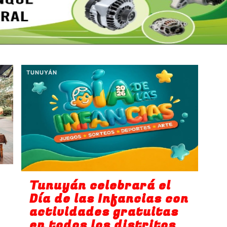
TUNUYÁN
Tunuyán celebrará el
Día de las Infancias con
actividades gratuitas
en todos los distritos