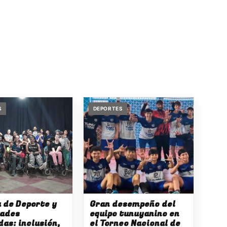
S
DEPORTES
a de Deporte y
Gran desempeño del
dades
equipo tunuyanino en
as: inclusión,
el Torneo Nacional de