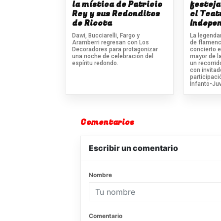
la mística de Patricio
festeja
Rey y sus Redonditos
el Teat
de Ricota
Indepe
Dawi, Bucciarelli, Fargo y
La legenda
Aramberri regresan con Los
de flamenc
Decoradores para protagonizar
concierto e
una noche de celebración del
mayor de l
espíritu redondo.
un recorrid
con invitad
participaci
Infanto-Ju
Comentarios
Escribir un comentario
Nombre
Comentario