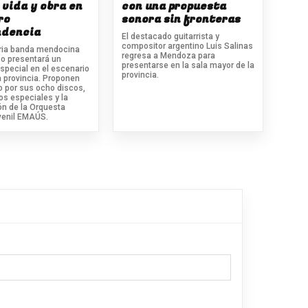
 vida y obra en
con una propuesta
ro
sonora sin fronteras
ndencia
El destacado guitarrista y
compositor argentino Luis Salinas
ria banda mendocina
regresa a Mendoza para
o presentará un
presentarse en la sala mayor de la
special en el escenario
provincia.
a provincia. Proponen
o por sus ocho discos,
os especiales y la
ón de la Orquesta
venil EMAÚS.