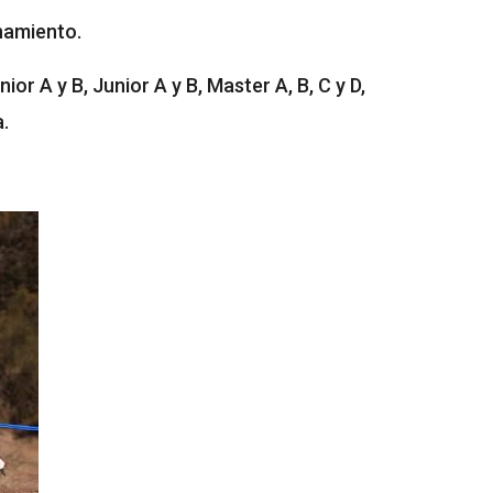
namiento.
or A y B, Junior A y B, Master A, B, C y D,
a.