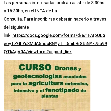
Las personas interesadas podrán asistir de 8:30hs
a 16:30hs, en el INTA de La
Consulta. Para inscribirse deberán hacerlo a través
del siguiente
link:
https://docs.google.com/forms/d/e/1FAIpQLS
eoyTZGhYs8MdA5hocBNYyT_t5mbBr8t5NYk75u99
QTkAgV0A/viewform?usp=sf_link
.