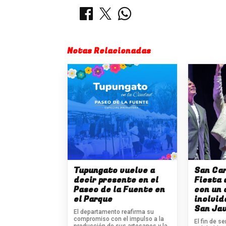
Notas Relacionadas
Tupungato vuelve a
San Car
decir presente en el
Fiesta 
Paseo de la Fuente en
con un 
el Parque
inolvid
San Jav
El departamento reafirma su
compromiso con el impulso a la
El fin de 
producción de sus artesanos y la