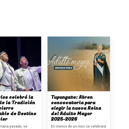
los celebró la
Tupungato: Abren
de la Tradición
convocatoria para
cierre
elegir la nueva Reina
able de Destino
del Adulto Mayor
ier
2025-2026
semana pasado, se
En menos de un mes se celebrará