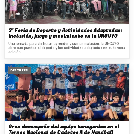
3° Feria de Deporte y Actividades Adaptadas:
inclusión, juego y movimiento en la UNCUYO
Una jornada para disfrutar, aprender y sumar inclusión: la UNCUYO
abre sus puertas al deporte y las actividades adaptadas en su tercera
edición.
DEPORTES
Gran desempeño del equipo tunuyanino en el
Torneo Nacional de Cadetes A de Handball