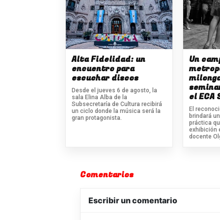
Alta Fidelidad: un
Un cam
encuentro para
metrop
escuchar discos
milonga
seminar
Desde el jueves 6 de agosto, la
el ECA 
sala Elina Alba de la
Subsecretaría de Cultura recibirá
El reconoci
un ciclo donde la música será la
brindará u
gran protagonista.
práctica qu
exhibición 
docente Ol
Comentarios
Escribir un comentario