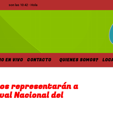
on las 10:42 - Hola
IO EN VIVO
CONTACTO
QUIENES SOMOS?
LOC
os representarán a
val Nacional del