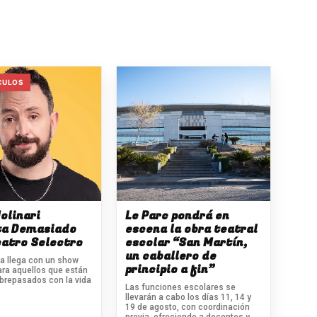
CULOS
olinari
Le Parc pondrá en
ta Demasiado
escena la obra teatral
eatro Selectro
escolar “San Martín,
un caballero de
ta llega con un show
principio a fin”
ra aquellos que están
brepasados con la vida
Las funciones escolares se
llevarán a cabo los días 11, 14 y
19 de agosto, con coordinación
previa, ofreciendo a docentes y