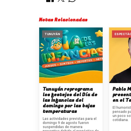
Notas Relacionadas
TUNUYÁN
ESPECTÀ
Tunuyán reprograma
Pablo M
los festejos del Día de
presen
las Infancias del
en el T
domingo por las bajas
El humoris
temperaturas
pensado pa
un poco so
Las actividades previstas para el
cotidiana.
domingo 9 de agosto fueron
suspendidas de manera
preventiva debido al pronóstico de