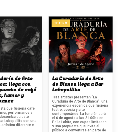
TEATRO
duría de Arte
La Curaduría de Arte
ca: llega con
de Blanca llega a Bar
puesta de café
Lobopollito
t, humor y
Tres artistas presentan "La
mance
Curaduría de Arte de Blanca", una
experiencia escénica que fusiona
sta que fusiona café
teatro, poesía y arte
umor, performance y
contemporáneo. La función será
 desembarca este
el 6 de agosto a las 21:00hs en
ar Lobopollito con una
Pollo Lobito, con cupos limitados
 artística diferente e
y una propuesta que invita al
público a convertirse en parte de