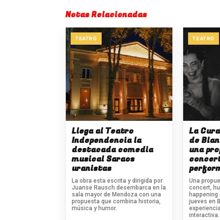
Notas Relacionadas
TEATRO
TEATRO
Llega al Teatro
La Cura
Independencia la
de Blan
destacada comedia
una pro
musical Saraos
concer
uranistas
perfor
La obra esta escrita y dirigida por
Una propue
Juanse Rausch desembarca en la
concert, h
sala mayor de Mendoza con una
happening
propuesta que combina historia,
jueves en B
música y humor.
experiencia
interactiva.