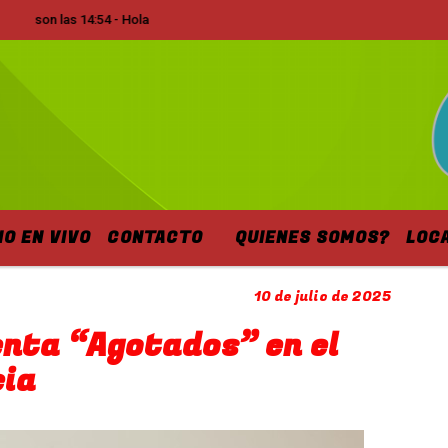
 son las 14:54 - Hola
IO EN VIVO
CONTACTO
QUIENES SOMOS?
LOC
10 de julio de 2025
enta “Agotados” en el
cia