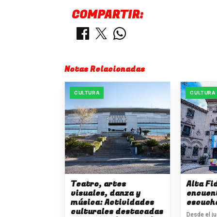
COMPARTIR:
Notas Relacionadas
CULTURA
CULTURA
Teatro, artes
Alta Fi
visuales, danza y
encuen
música: Actividades
escuch
culturales destacadas
Desde el ju