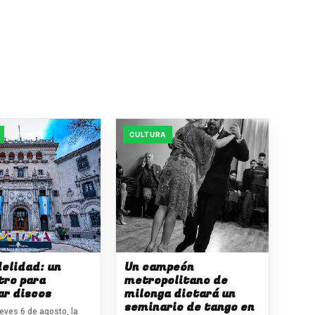
CULTURA
delidad: un
Un campeón
tro para
metropolitano de
ar discos
milonga dictará un
seminario de tango en
eves 6 de agosto, la